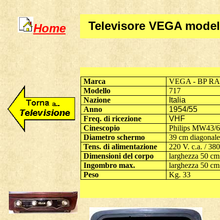
Televisore VEGA model
Home
Marca
VEGA - BP RADI
Modello
717
Nazione
Italia
Anno
1954/55
Freq. di ricezione
VHF
Cinescopio
Philips MW43/
Diametro schermo
39 cm diagonal
Tens. di alimentazione
220 V. c.a.
/ 38
Dimensioni del corpo
larghezza 50 cm
Ingombro max.
larghezza 50 cm
Peso
Kg. 33