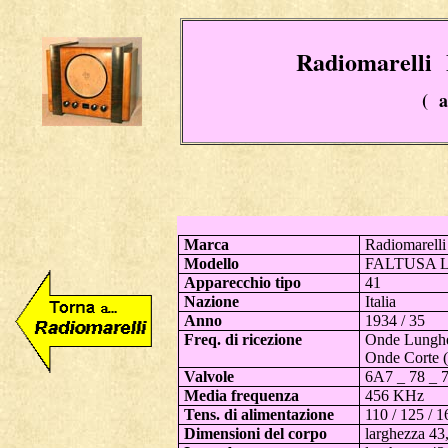
Radiomarel
( a
Marca
Radiomarelli
Modello
FALTUSA 
Apparecchio tipo
41
Nazione
Italia
Anno
1934
/ 35
Freq. di ricezione
Onde Lunghe
Onde Corte (
Valvole
6A7 _ 78 _ 7
Media frequenza
456 KHz
Tens. di alimentazione
110 / 125 / 1
Dimensioni del corpo
larghezza 43