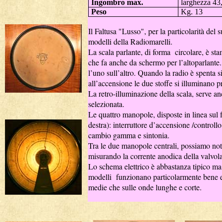
Ingombro max.
larghezza 43
Peso
Kg. 13
Il Faltusa "Lusso", per la particolarità del s
modelli della Radiomarelli.
La scala parlante, di forma
circolare, è st
che fa anche da schermo per l’altoparlante.
l’uno sull’altro. Quando la radio è spenta 
all’accensione le due stoffe si illuminano 
La retro-illuminazione della scala, serve 
selezionata.
Le quattro manopole, disposte in linea sul f
destra): interruttore d’accensione /control
cambio gamma e sintonia.
Tra le due manopole centrali
, possiamo not
misurando la corrente anodica della valvol
Lo schema elettrico è abbastanza tipico ma s
modelli
funzionano particolarmente bene e 
medie che sulle onde lunghe e corte.