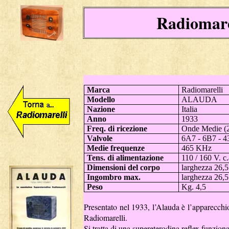
Radiomar
Marca
Radiomarelli
Modello
ALAUDA
Nazione
Italia
Anno
1933
Freq. di ricezione
Onde Medie (2
Valvole
6A7 - 6B7 - 4
Medie frequenze
465 KHz
Tens. di alimentazione
110 / 160 V. c.
Dimensioni del corpo
larghezza 26,5
Ingombro max.
larghezza 26,5
Peso
Kg. 4,5
Presentato nel 1933, l’Alauda è l’apparecchi
Radiomarelli.
Si tratta di una supereterodina reflex funzio